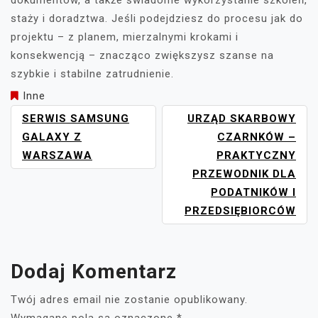
dokumentów, a także świadome wykorzystanie szkoleń,
staży i doradztwa. Jeśli podejdziesz do procesu jak do
projektu – z planem, mierzalnymi krokami i
konsekwencją – znacząco zwiększysz szanse na
szybkie i stabilne zatrudnienie.
Inne
NAWIGACJA
SERWIS SAMSUNG
URZĄD SKARBOWY
WPISU
GALAXY Z
CZARNKÓW –
WARSZAWA
PRAKTYCZNY
PRZEWODNIK DLA
PODATNIKÓW I
PRZEDSIĘBIORCÓW
Dodaj Komentarz
Twój adres email nie zostanie opublikowany.