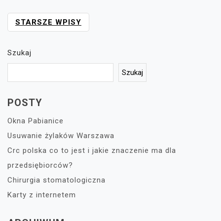
NAWIGACJA
STARSZE WPISY
PO
WPISACH
Szukaj
Szukaj
POSTY
Okna Pabianice
Usuwanie żylaków Warszawa
Crc polska co to jest i jakie znaczenie ma dla
przedsiębiorców?
Chirurgia stomatologiczna
Karty z internetem