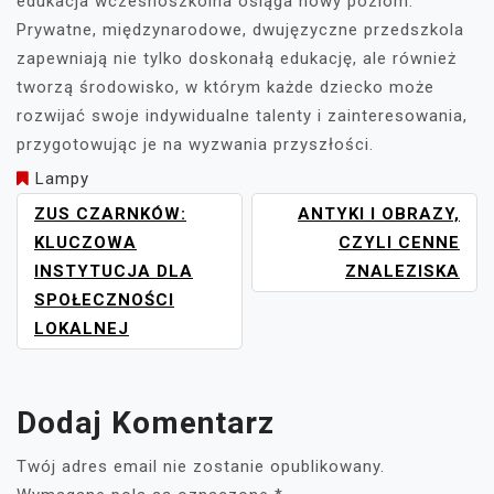
edukacja wczesnoszkolna osiąga nowy poziom.
Prywatne, międzynarodowe, dwujęzyczne przedszkola
zapewniają nie tylko doskonałą edukację, ale również
tworzą środowisko, w którym każde dziecko może
rozwijać swoje indywidualne talenty i zainteresowania,
przygotowując je na wyzwania przyszłości.
Lampy
NAWIGACJA
ZUS CZARNKÓW:
ANTYKI I OBRAZY,
WPISU
KLUCZOWA
CZYLI CENNE
INSTYTUCJA DLA
ZNALEZISKA
SPOŁECZNOŚCI
LOKALNEJ
Dodaj Komentarz
Twój adres email nie zostanie opublikowany.