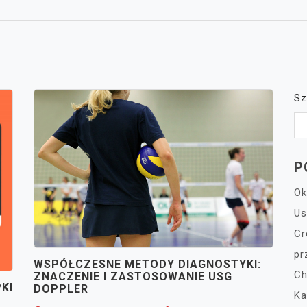
Sz
P
Ok
Us
Cr
pr
WSPÓŁCZESNE METODY DIAGNOSTYKI:
Ch
ZNACZENIE I ZASTOSOWANIE USG
KI
DOPPLER
Ka