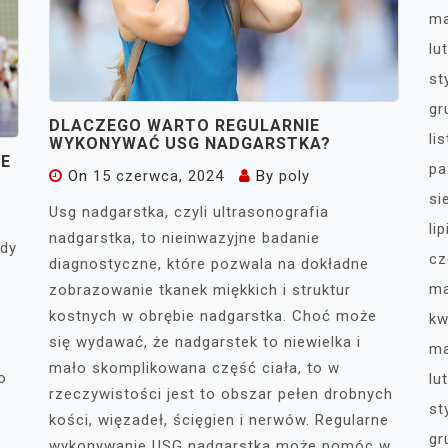
ma
lu
st
gr
DLACZEGO WARTO REGULARNIE
li
WYKONYWAĆ USG NADGARSTKA?
NE
pa
On
15 czerwca, 2024
By
poly
si
Usg nadgarstka, czyli ultrasonografia
li
nadgarstka, to nieinwazyjne badanie
ady
cz
diagnostyczne, które pozwala na dokładne
ma
zobrazowanie tkanek miękkich i struktur
kostnych w obrębie nadgarstka. Choć może
kw
się wydawać, że nadgarstek to niewielka i
ma
mało skomplikowana część ciała, to w
o
lu
rzeczywistości jest to obszar pełen drobnych
st
kości, więzadeł, ścięgien i nerwów. Regularne
gr
wykonywanie USG nadgarstka może pomóc w.