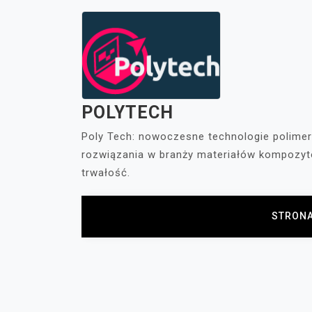
Skip
to
content
POLYTECH
Poly Tech: nowoczesne technologie polime
rozwiązania w branży materiałów kompozyt
trwałość.
STRON