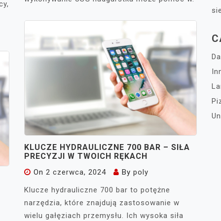
cy,
si
C
D
In
L
Pi
Un
KLUCZE HYDRAULICZNE 700 BAR – SIŁA
PRECYZJI W TWOICH RĘKACH
On
2 czerwca, 2024
By
poly
Klucze hydrauliczne 700 bar to potężne
narzędzia, które znajdują zastosowanie w
wielu gałęziach przemysłu. Ich wysoka siła