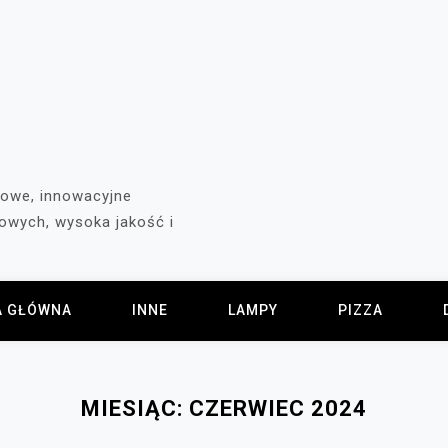
rowe, innowacyjne
owych, wysoka jakość i
A GŁÓWNA
INNE
LAMPY
PIZZA
MIESIĄC:
CZERWIEC 2024