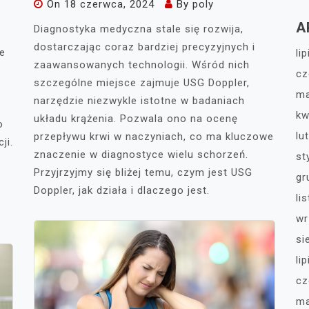
On
18 czerwca, 2024
By
poly
A
Diagnostyka medyczna stale się rozwija,
dostarczając coraz bardziej precyzyjnych i
e
li
zaawansowanych technologii. Wśród nich
cz
szczególne miejsce zajmuje USG Doppler,
ma
narzędzie niezwykle istotne w badaniach
kw
układu krążenia. Pozwala ono na ocenę
o
lu
przepływu krwi w naczyniach, co ma kluczowe
ji.
znaczenie w diagnostyce wielu schorzeń.
st
Przyjrzyjmy się bliżej temu, czym jest USG
gr
Doppler, jak działa i dlaczego jest.
li
wr
si
li
cz
ma