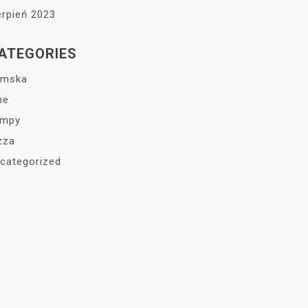
erpień 2023
ATEGORIES
amska
ne
ampy
zza
categorized