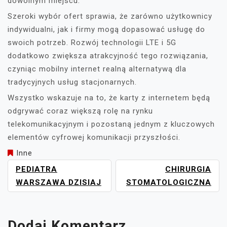
dowolnym miejscu.
Szeroki wybór ofert sprawia, że zarówno użytkownicy
indywidualni, jak i firmy mogą dopasować usługę do
swoich potrzeb. Rozwój technologii LTE i 5G
dodatkowo zwiększa atrakcyjność tego rozwiązania,
czyniąc mobilny internet realną alternatywą dla
tradycyjnych usług stacjonarnych.
Wszystko wskazuje na to, że karty z internetem będą
odgrywać coraz większą rolę na rynku
telekomunikacyjnym i pozostaną jednym z kluczowych
elementów cyfrowej komunikacji przyszłości.
Inne
NAWIGACJA
PEDIATRA
CHIRURGIA
WPISU
WARSZAWA DZISIAJ
STOMATOLOGICZNA
Dodaj Komentarz