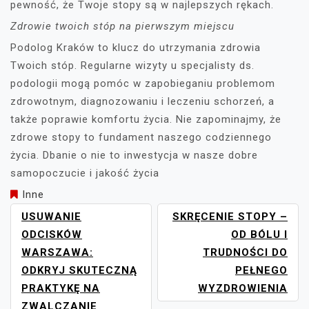
pewność, że Twoje stopy są w najlepszych rękach.
Zdrowie twoich stóp na pierwszym miejscu
Podolog Kraków to klucz do utrzymania zdrowia
Twoich stóp. Regularne wizyty u specjalisty ds.
podologii mogą pomóc w zapobieganiu problemom
zdrowotnym, diagnozowaniu i leczeniu schorzeń, a
także poprawie komfortu życia. Nie zapominajmy, że
zdrowe stopy to fundament naszego codziennego
życia. Dbanie o nie to inwestycja w nasze dobre
samopoczucie i jakość życia
Inne
NAWIGACJA
USUWANIE
SKRĘCENIE STOPY –
WPISU
ODCISKÓW
OD BÓLU I
WARSZAWA:
TRUDNOŚCI DO
ODKRYJ SKUTECZNĄ
PEŁNEGO
PRAKTYKĘ NA
WYZDROWIENIA
ZWALCZANIE